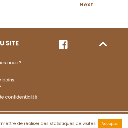
Next
U SITE
es nous ?
e bains
s
de confidentialité
rmettre de réaliser des statistiques de visites.
Accepter
Une création
Hurrah Luna !