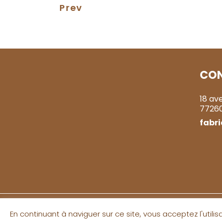
Prev
CO
18 av
7726
fabr
En continuant à naviguer sur ce site, vous acceptez l'utili