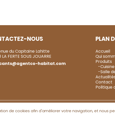
NTACTEZ-NOUS
PLAN D
enue du Capitaine Lahitte
Accueil
0 LA FERTE SOUS JOUARRE
Qui somm
Produits
icants@agentco-habitat.com
-Cuisine
-Salle d
Actualité
Contact
Politique 
sation de cookies afin d'améliorer votre navigation, et nous pe