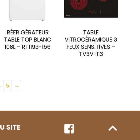
RÉFRIGÉRATEUR
TABLE
TABLE TOP BLANC
VITROCÉRAMIQUE 3
108L – RT119B-156
FEUX SENSITIVES –
TV3V-113
4
5
→
U SITE