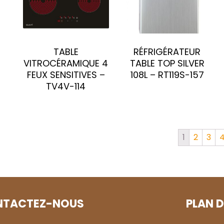
TABLE
RÉFRIGÉRATEUR
VITROCÉRAMIQUE 4
TABLE TOP SILVER
FEUX SENSITIVES –
108L – RT119S-157
TV4V-114
1
2
3
NTACTEZ-NOUS
PLAN D