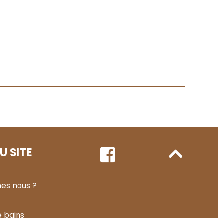
U SITE
es nous ?
e bains