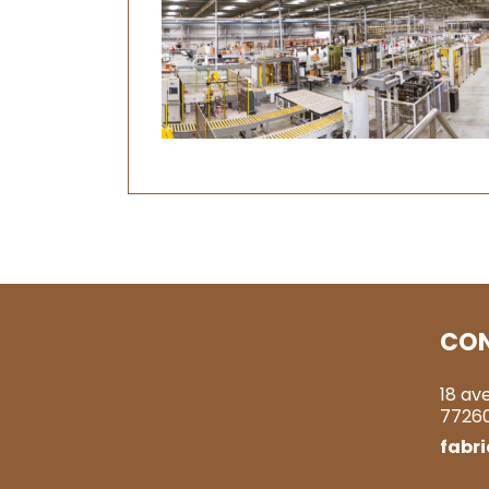
CO
18 av
7726
fabr