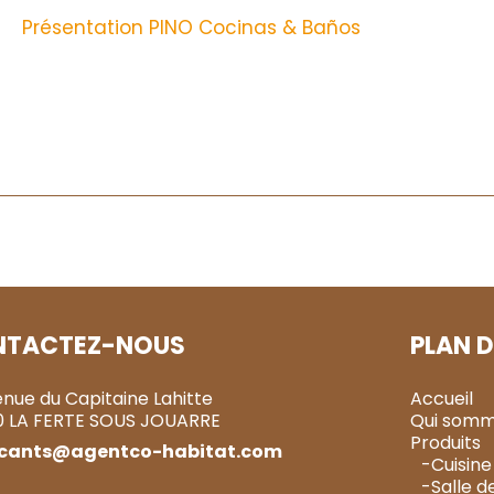
Présentation PINO Cocinas & Baños
NTACTEZ-NOUS
PLAN D
enue du Capitaine Lahitte
Accueil
0 LA FERTE SOUS JOUARRE
Qui somm
Produits
icants@agentco-habitat.com
-Cuisine
-Salle d