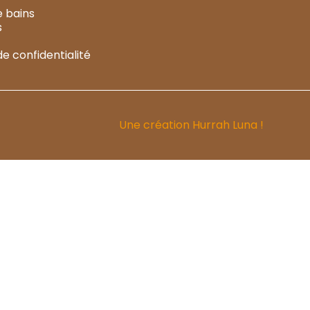
e bains
s
de confidentialité
Une création
Hurrah Luna !