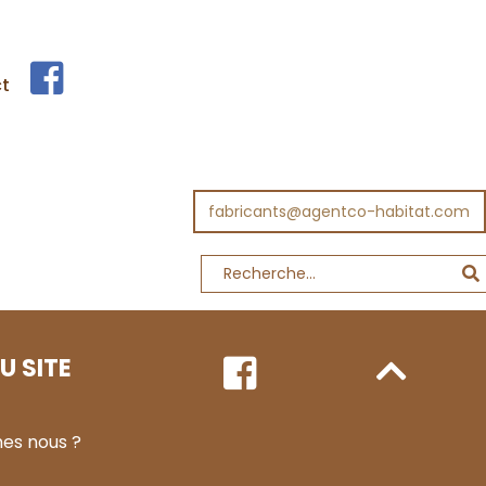
t
fabricants@agentco-habitat.com
U SITE
es nous ?