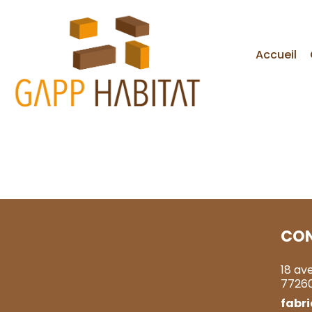
Accueil
CO
18 av
7726
fabr