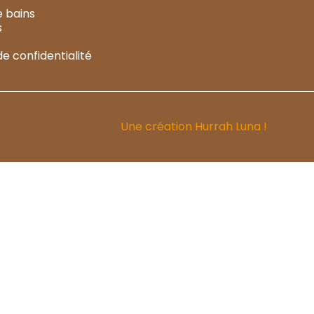
e bains
s
de confidentialité
Une création
Hurrah Luna !