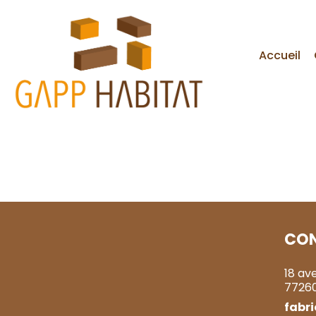
Accueil
CO
18 av
7726
fabr