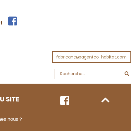
t
fabricants@agentco-habitat.com
U SITE
es nous ?