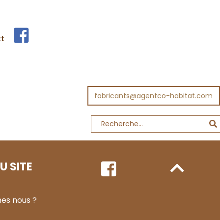
t
fabricants@agentco-habitat.com
U SITE
es nous ?