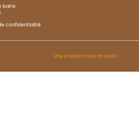
e bains
s
de confidentialité
Une création
Hurrah Luna !