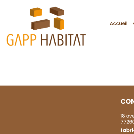
Accueil
CO
18 av
7726
fabr